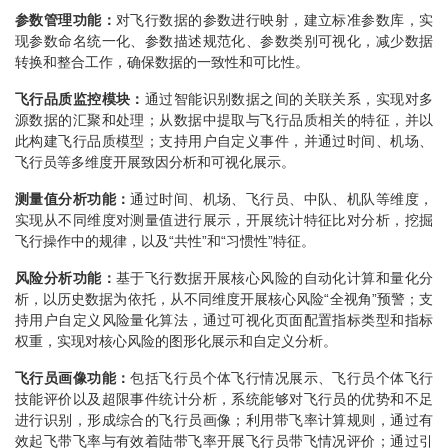
参数管理功能：
对飞行数据的参数进行映射，建立标准参数库，实
现参数命名统一化、参数描述规范化、参数类别可视化，减少数据
转换和整合工作，确保数据的一致性和可比性。
飞行品质监控模块：
通过智能识别数据之间的关联关系，实现对多
源数据的汇聚和处理；从数据中提取与飞行品质相关的特征，并以
此构建飞行品质模型；支持用户自定义事件，并通过时间、机场、
飞行员等多维度开展致因分析和可视化展示。
测量值分析功能：
通过时间、机场、飞行员、中队、机队等维度，
实现从不同维度对测量值进行展示，开展统计特征比对分析，挖掘
飞行操作中的规律，以及“共性”和“习惯性”特征。
风险分析功能：
基于飞行数据开展核心风险的自动化计算和量化分
析，以历史数据为依托，从不同维度开展核心风险“全视角”预警；支
持用户自定义风险量化算法，通过可视化页面配置指标类型和指标
权重，实现对核心风险的图形化展示和自定义分析。
飞行员画像功能：
包括飞行员个体飞行情况展示、飞行员个体飞行
技能评价以及超限事件统计分析，系统能够对飞行员的优势和不足
进行识别，形成综合的飞行员画像；利用带飞率计算规则，通过有
效起飞带飞率与有效着陆带飞率开展飞行员带飞情况评价；通过引