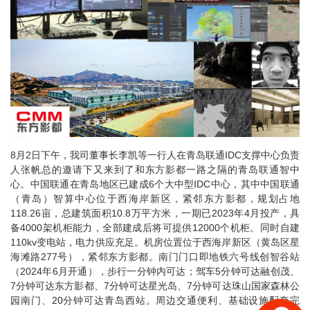
8月2日下午，我司董事长李凯等一行人在青岛联通IDC支撑中心负责
人张帆总的邀请下又来到了和东方影都一路之隔的青岛联通智中
心。中国联通在青岛地区已建成6个大中型IDC中心，其中中国联通
（青岛）智算中心位于西海岸新区，紧邻东方影都，规划占地
118.26亩，总建筑面积10.8万平方米，一期已2023年4月投产，具
备4000架机柜能力，全部建成后将可提供12000个机柜。同时自建
110kv变电站，电力供应充足。机房位置位于西海岸新区（黄岛区星
海滩路277号），紧邻东方影都。南门门口即地铁六号线创智谷站
（2024年6月开通），步行一分钟内可达；驾车5分钟可达融创茂、
7分钟可达东方影都、7分钟可达星光岛、7分钟可达珠山国家森林公
园南门、20分钟可达青岛西站。周边交通便利、基础设施配套完