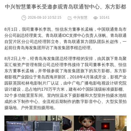
中兴智慧董事长受邀参观青岛联通智中心、东方影都
2026-08-10 10:52:15
中兴智慧
10141
8月1日，我司董事长李凯、恒信东方董事长孟楠，中国联通青岛市
分公司副总经理黄戈、青岛联通IDC支撑中心负责人张帆、青岛联通
自贸片区分公司总经理郭立冬、青岛联通算力团队团队长赵伟，一
起前往青岛海发集团拜访了海发集团李楷总经理。
8月2日上午，经青岛海发集团总经理李楷的安排，由其旗下青岛聚
富汇银资产管理有限公司总经理李伟接待了我司董事长李凯、恒信
东方董事长孟楠，并带领参观了海发集团旗下的东方影都。东方影
都影视产业园位于青岛西海岸新区，2018年4月落成开业，影视产业
园获英国松林电影制片厂认证，由中广电广播电影电视设计研究院
设计建设，总占地约170万平方米，建有40个国际顶级标准摄影棚、
32个多功能置景车间、室内恒温水下摄影棚和大型室外拍摄水池组
成的水下制作中心、全流程后期制作的数字影音中心、大型实景拍
摄场地、户外置景拍摄用地。